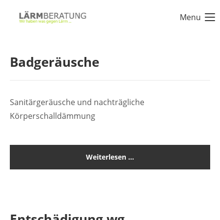
Menu
Login
Benutzername
Badgeräusche
Passwort
Sanitärgeräusche und nachträgliche
Körperschalldämmung
Anmelden
Weiterlesen …
Register
|
Lost your password?
Support
Entschädigung wg