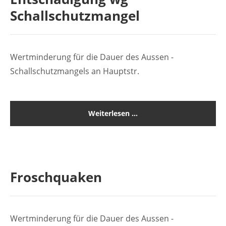
Lorem ipsum dolor sit amet:
Schallschutzmangel
24h
Wertminderung für die Dauer des Aussen -
/ 365days
Schallschutzmangels an Hauptstr.
We offer support for our customers
Weiterlesen …
Mon - Fri 8:00am - 5:00pm
(GMT +1)
Kontakt
Ingenieurbüro Wittstock
Froschquaken
Sulzburger Str. 1
79114 Freiburg
Wertminderung für die Dauer des Aussen -
Have any questions?