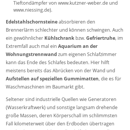
Tieftondämpfer von
www.kutzner-weber.de
und
+44 1234 567 890
www.niessing.de
).
Drop us a line
Edelstahlschornsteine
absorbieren den
info@yourdomain.com
Brennerlärm schlechter und können schwingen. Auch
About us
ein gewöhnlicher
Kühlschrank
bzw.
Gefriertruhe
, im
Extremfall auch mal ein
Aquarium an der
Lorem ipsum dolor sit amet, consectetuer
Wohnungstrennwand
zum eigenen Schlafzimmer
adipiscing elit.
kann das Ende des Schlafes bedeuten. Hier hilft
Aenean commodo ligula eget dolor. Aenean
meistens bereits das Abrücken von der Wand und
massa. Cum sociis natoque penatibus et magnis
Aufstellen auf speziellen Gummimatten
, die es für
dis parturient montes, nascetur ridiculus mus.
Waschmaschinen im Baumarkt gibt.
Donec quam felis, ultricies nec.
Seltener sind industrielle Quellen wie Generatoren
(Wasserkraftwerk) und sonstige langsam drehende
große Massen, deren Körperschall im schlimmsten
Fall kilometerweit über den Erdboden übertragen