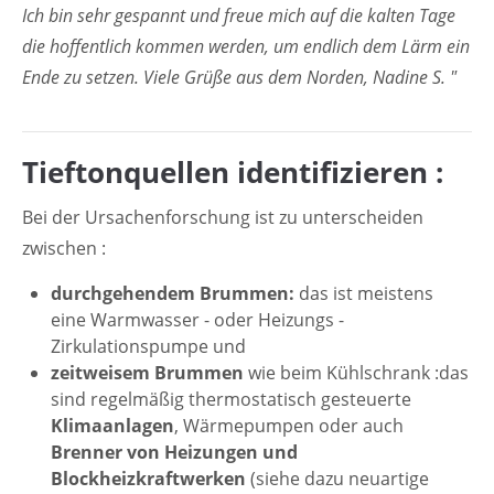
Ich bin sehr gespannt und freue mich auf die kalten Tage
Lorem ipsum dolor sit amet:
die hoffentlich kommen werden, um endlich dem Lärm ein
Ende zu setzen. Viele Grüße aus dem Norden, Nadine S. "
24h
/ 365days
Tieftonquellen identifizieren :
Bei der Ursachenforschung ist zu unterscheiden
We offer support for our customers
zwischen :
Mon - Fri 8:00am - 5:00pm
(GMT +1)
durchgehendem Brummen:
das ist meistens
Kontakt
eine Warmwasser - oder Heizungs -
Zirkulationspumpe und
Ingenieurbüro Wittstock
zeitweisem Brummen
wie beim Kühlschrank :das
Sulzburger Str. 1
sind regelmäßig thermostatisch gesteuerte
79114 Freiburg
Klimaanlagen
, Wärmepumpen oder auch
Brenner von Heizungen und
Blockheizkraftwerken
(siehe dazu neuartige
Have any questions?