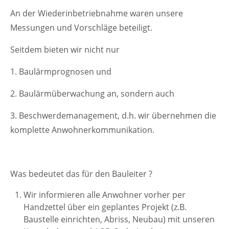
Lorem ipsum dolor sit amet:
An der Wiederinbetriebnahme waren unsere
Messungen und Vorschläge beteiligt.
24h
Seitdem bieten wir nicht nur
/ 365days
1. Baulärmprognosen und
2. Baulärmüberwachung an, sondern auch
We offer support for our customers
3. Beschwerdemanagement, d.h. wir übernehmen die
Mon - Fri 8:00am - 5:00pm
(GMT +1)
komplette Anwohnerkommunikation.
Kontakt
Ingenieurbüro Wittstock
Was bedeutet das für den Bauleiter ?
Sulzburger Str. 1
79114 Freiburg
Wir informieren alle Anwohner vorher per
Handzettel über ein geplantes Projekt (z.B.
Baustelle einrichten, Abriss, Neubau) mit unseren
Have any questions?