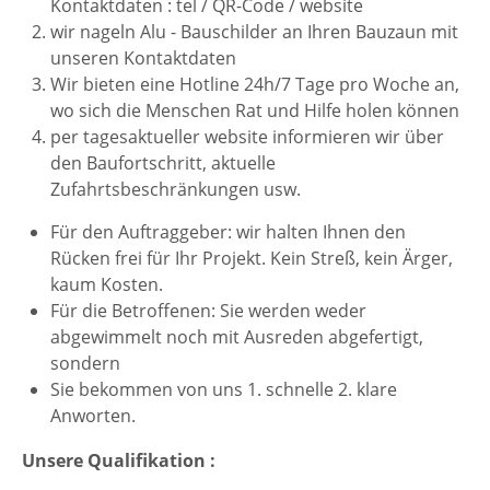
Kontaktdaten : tel / QR-Code / website
+44 1234 567 890
wir nageln Alu - Bauschilder an Ihren Bauzaun mit
unseren Kontaktdaten
Drop us a line
Wir bieten eine Hotline 24h/7 Tage pro Woche an,
info@yourdomain.com
wo sich die Menschen Rat und Hilfe holen können
per tagesaktueller website informieren wir über
About us
den Baufortschritt, aktuelle
Zufahrtsbeschränkungen usw.
Lorem ipsum dolor sit amet, consectetuer
adipiscing elit.
Für den Auftraggeber: wir halten Ihnen den
Rücken frei für Ihr Projekt. Kein Streß, kein Ärger,
Aenean commodo ligula eget dolor. Aenean
kaum Kosten.
massa. Cum sociis natoque penatibus et magnis
Für die Betroffenen: Sie werden weder
dis parturient montes, nascetur ridiculus mus.
abgewimmelt noch mit Ausreden abgefertigt,
Donec quam felis, ultricies nec.
sondern
Sie bekommen von uns 1. schnelle 2. klare
Anworten.
Unsere Qualifikation :