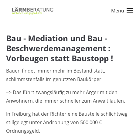
Menu
Login
Benutzername
Bau - Mediation und Bau -
Beschwerdemanagement :
Vorbeugen statt Baustopp !
Passwort
Bauen findet immer mehr im Bestand statt,
schlimmstenfalls im genutzten Baukörper.
=> Das führt zwangsläufig zu mehr Ärger mit den
Anmelden
Anwohnern, die immer schneller zum Anwalt laufen.
In Freiburg hat der Richter eine Baustelle schlichtweg
Register
|
Lost your password?
stillgelegt unter Androhung von 500 000 €
Support
Ordnungsgeld.