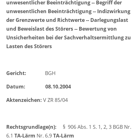
unwesentlicher Beeinträchtigung -- Begriff der
Lorem ipsum dolor sit amet:
unwesentlichen Beeinträchtigung -- Indizwirkung
der Grenzwerte und Richtwerte -- Darlegungslast
24h
und Beweislast des Störers -- Bewertung von
Unsicherheiten bei der Sachverhaltsermittlung zu
/ 365days
Lasten des Störers
We offer support for our customers
Mon - Fri 8:00am - 5:00pm
(GMT +1)
Gericht:
BGH
Kontakt
Datum:
08.10.2004
Aktenzeichen:
V ZR 85/04
Ingenieurbüro Wittstock
Sulzburger Str. 1
79114 Freiburg
Rechtsgrundlage(n):
§ 906 Abs. 1 S. 1, 2, 3 BGB Nr.
6.1
TA-Lärm
Have any questions?
Nr. 6.9
TA-Lärm