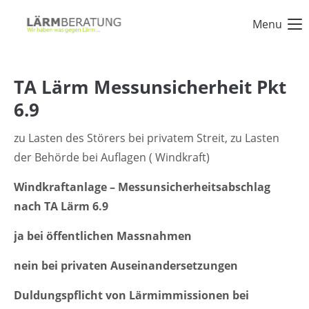
Menu
Login
Benutzername
TA Lärm Messunsicherheit Pkt
6.9
zu Lasten des Störers bei privatem Streit, zu Lasten
Passwort
der Behörde bei Auflagen ( Windkraft)
Windkraftanlage – Messunsicherheitsabschlag
nach TA Lärm 6.9
Anmelden
ja bei öffentlichen Massnahmen
Register
|
Lost your password?
nein bei privaten Auseinandersetzungen
Support
Duldungspflicht von Lärmimmissionen bei