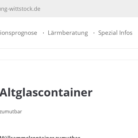
ng-wittstock.de
port
Kontakt
ionsprognose
Lärmberatung
Spezial Infos
psum dolor sit amet:
Ingenieurbüro Wittstock
Sulzburger Str. 1
79114 Freiburg
4h
/ 365days
Have any questions?
+44 1234 567 890
Altglascontainer
Drop us a line
r support for our customers
info@yourdomain.com
Fri 8:00am - 5:00pm
(GMT
zumutbar