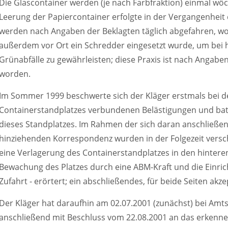
Die Glascontainer werden (je nach Farbfraktion) einmal wöc
Leerung der Papiercontainer erfolgte in der Vergangenheit 
werden nach Angaben der Beklagten täglich abgefahren, w
außerdem vor Ort ein Schredder eingesetzt wurde, um bei h
Grünabfälle zu gewährleisten; diese Praxis ist nach Angaben 
worden.
Im Sommer 1999 beschwerte sich der Kläger erstmals bei d
Containerstandplatzes verbundenen Belästigungen und bat 
dieses Standplatzes. Im Rahmen der sich daran anschließen
hinziehenden Korrespondenz wurden in der Folgezeit vers
eine Verlagerung des Containerstandplatzes in den hinteren
Bewachung des Platzes durch eine ABM-Kraft und die Einri
Zufahrt - erörtert; ein abschließendes, für beide Seiten akz
Der Kläger hat daraufhin am 02.07.2001 (zunächst) bei Amts
anschließend mit Beschluss vom 22.08.2001 an das erkenne