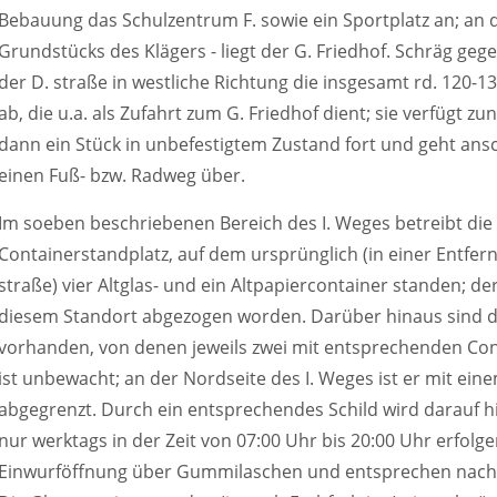
Bebauung das Schulzentrum F. sowie ein Sportplatz an; an de
Grundstücks des Klägers - liegt der G. Friedhof. Schräg g
der D. straße in westliche Richtung die insgesamt rd. 120-1
ab, die u.a. als Zufahrt zum G. Friedhof dient; sie verfügt z
dann ein Stück in unbefestigtem Zustand fort und geht ansch
einen Fuß- bzw. Radweg über.
Im soeben beschriebenen Bereich des I. Weges betreibt die
Containerstandplatz, auf dem ursprünglich (in einer Entfer
straße) vier Altglas- und ein Altpapiercontainer standen; de
diesem Standort abgezogen worden. Darüber hinaus sind dor
vorhanden, von denen jeweils zwei mit entsprechenden Cont
ist unbewacht; an der Nordseite des I. Weges ist er mit e
abgegrenzt. Durch ein entsprechendes Schild wird darauf hi
nur werktags in der Zeit von 07:00 Uhr bis 20:00 Uhr erfolge
Einwurföffnung über Gummilaschen und entsprechen nach A