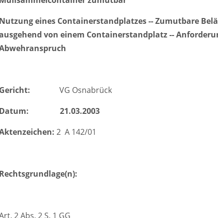
Müllsammelcontainer zumutbar
Nutzung eines Containerstandplatzes -- Zumutbare Belä
ausgehend von einem Containerstandplatz -- Anforderu
Abwehranspruch
Gericht:
VG Osnabrück
Datum:
21.03.2003
Aktenzeichen:
2 A 142/01
Rechtsgrundlage(n):
Art. 2 Abs. 2 S. 1 GG